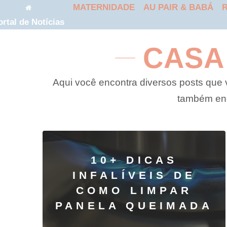
MATERNIDADE
AU PAIR & BABÁ
R
ortal de Notícias
CASA
Aqui você encontra diversos posts que 
também enc
10+ DICAS
INFALÍVEIS DE
COMO LIMPAR
PANELA QUEIMADA