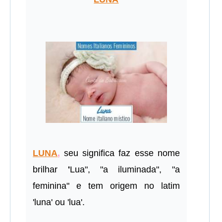
LUNA
,
seu significa faz esse nome
brilhar
'
Lua", "a iluminada", "a
feminina" e tem origem no latim
'luna' ou 'lua'.