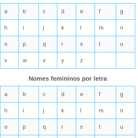
a
b
c
d
e
f
g
h
i
j
k
l
m
n
o
p
q
r
s
t
u
v
w
x
y
z
Nomes femininos por letra
a
b
c
d
e
f
g
h
i
j
k
l
m
n
o
p
q
r
s
t
u