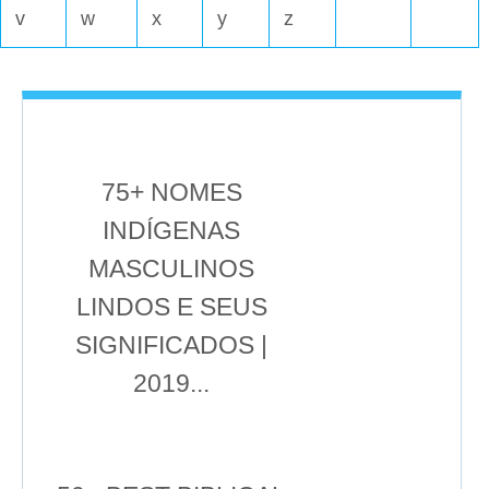
v
w
x
y
z
75+ NOMES
INDÍGENAS
MASCULINOS
LINDOS E SEUS
SIGNIFICADOS |
2019...