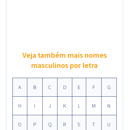
Veja também mais nomes
masculinos por letra
A
B
C
D
E
F
G
H
I
J
K
L
M
N
O
P
Q
R
S
T
U