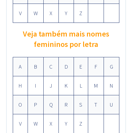
V
W
X
Y
Z
Veja também mais nomes
femininos por letra
A
B
C
D
E
F
G
H
I
J
K
L
M
N
O
P
Q
R
S
T
U
V
W
X
Y
Z