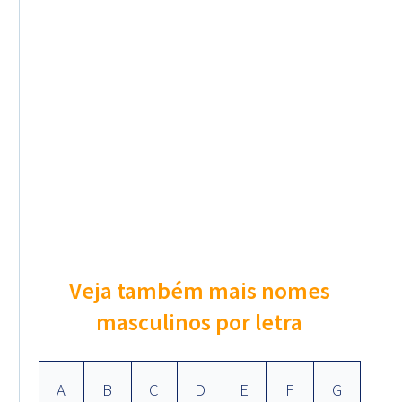
Veja também mais nomes
masculinos por letra
A
B
C
D
E
F
G