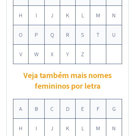
H
I
J
K
L
M
N
O
P
Q
R
S
T
U
V
W
X
Y
Z
Veja também mais nomes
femininos por letra
A
B
C
D
E
F
G
H
I
J
K
L
M
N