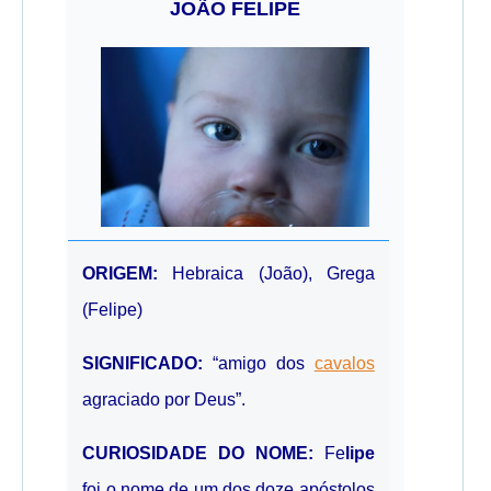
JOÃO FELIPE
ORIGEM:
Hebraica (João), Grega
(Felipe)
SIGNIFICADO:
“amigo dos
cavalos
agraciado por Deus”.
CURIOSIDADE DO NOME:
Fe
lipe
foi o nome de um dos doze apóstolos