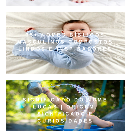
35+ NOMES BÍBLICOS
MASCULINOS COMPOSTOS
LINDOS E INSPIRADORES
SIGNIFICADO DO NOME
LUCAS | ORIGEM,
SIGNIFICADO E
CURIOSIDADES