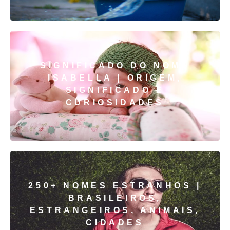
SIGNIFICADO DO NOME
ISABELLA | ORIGEM,
SIGNIFICADO E
CURIOSIDADES
250+ NOMES ESTRANHOS |
BRASILEIROS,
ESTRANGEIROS, ANIMAIS,
CIDADES